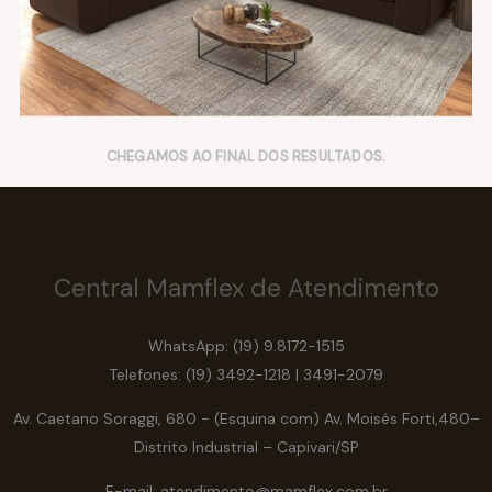
CHEGAMOS AO FINAL DOS RESULTADOS.
Central Mamflex de Atendimento
WhatsApp: (19) 9.8172-1515
Telefones: (19) 3492-1218 | 3491-2079
Av. Caetano Soraggi, 680 - (Esquina com) Av. Moisés Forti,480–
Distrito Industrial – Capivari/SP
E-mail: atendimento@mamflex.com.br