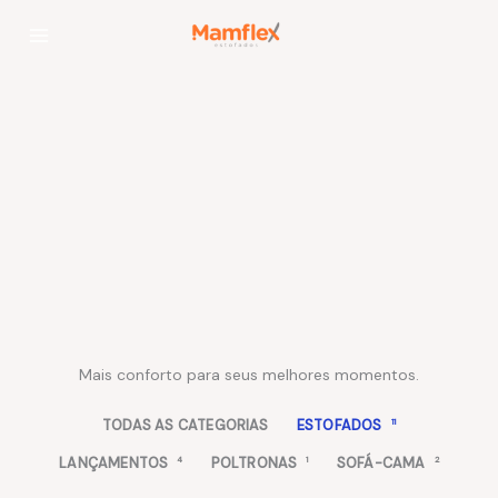
Ir
para
o
conteúdo
Mais conforto para seus melhores momentos.
TODAS AS CATEGORIAS
ESTOFADOS
11
LANÇAMENTOS
4
POLTRONAS
1
SOFÁ-CAMA
2