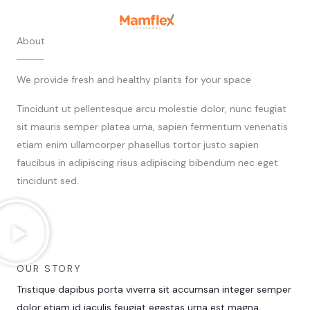
Ir
para
About
o
conteúdo
We provide fresh and healthy plants for your space
Tincidunt ut pellentesque arcu molestie dolor, nunc feugiat
sit mauris semper platea urna, sapien fermentum venenatis
etiam enim ullamcorper phasellus tortor justo sapien
faucibus in adipiscing risus adipiscing bibendum nec eget
tincidunt sed.
OUR STORY
Tristique dapibus porta viverra sit accumsan integer semper
dolor etiam id iaculis feugiat egestas urna est magna