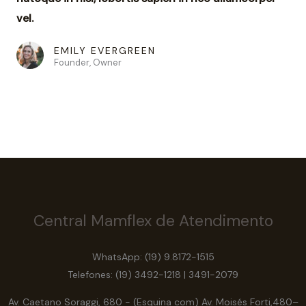
vel.
EMILY EVERGREEN
Founder, Owner
Central Mamflex de Atendimento
WhatsApp: (19) 9.8172-1515
Telefones: (19) 3492-1218 | 3491-2079
Av. Caetano Soraggi, 680 - (Esquina com) Av. Moisés Forti,480–